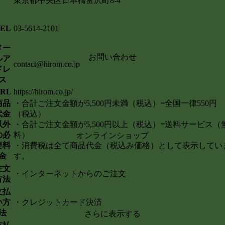
東京都中央区日本橋富沢町8-4
EL
03-5614-2101
メー
お問い合わせ
ルア
contact@hirom.co.jp
ドレ
ス
RL
https://hirom.co.jp/
商品
・合計ご注文金額が5
,500
円未満（税込）
=
全国一律
550
円
代金
（税込）
以外
・合計ご注文金額が5
,500
円以上（税込）
=
送料サービス（
の必
料）
オンラインショップ
要料
・消費税は全て商品代金（税込み価格）として表示してい
金
す。
注文
・インターネットからのご注文
方法
支払
い方
・クレジットカード決済
法
さらに表示する