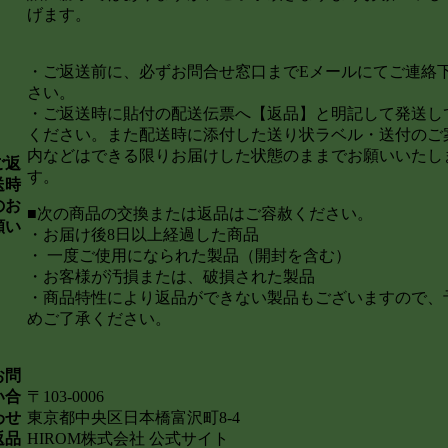
げます。
・ご返送前に、必ずお問合せ窓口までEメールにてご連絡
さい。
・
ご返送時に貼付の配送伝票へ
【返品】と明記して発送し
ください。また配送時に添付した送り状ラベル・送付のご
内などはできる限りお届けした状態のままでお願いいたし
ご返
す。
送時
のお
■次の商品の交換または返品はご容赦ください。
願い
・お届け後
8
日以上経過した商品
・ 一度ご使用になられた製品（開封を含む）
・お客様が汚損または、破損された製品
・商品特性により返品ができない製品もございますので、
めご了承ください。
お問
い合
〒
103-0006
わせ
東京都中央区日本橋富沢町8
-4
返品
HIROM株式会社 公式サイト