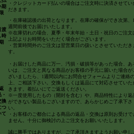
支払
・クレジットカード払いの場合はご注文時に決済させてい
い期
だきます。
限
・在庫確認後の出荷となります。在庫の確保ができ次第、
週間前後でお届けいたします。
引渡
※在庫切れの場合、夏季・年末年始・土日・祝日のご注文
し時
上記よりお時間をいただく場合がございます。
期
・営業時間外のご注文は翌営業日の扱いとさせていただき
す。
・お届けした商品に万一、汚損・破損等があった場合、あ
いは、ご注文と異なる商品がお客様の手元に届いた場合が
ざいましたら、1週間以内にお問合せフォームよりご連絡
上、ご相談下さい。交換もしくは返品にて対応させていた
返
きます。着払いにてご返送ください。
品・
※一度使用したもの（開封を含む）や、商品特性により返
交換
ができない製品もございますので、あらかじめご了承下さ
につ
い。
いて
・お客様のご都合による商品の返品・交換は原則お受けで
ません。十分に御検討の上ご注文をお願いいたします。
誠に勝手ではありますが、ご了承頂きますようお願い申し