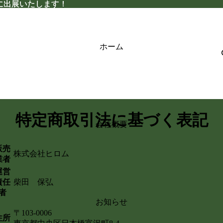
026に出展いたします！
026に出展いたします！
ホーム
特定商取引法に基づく表記
会社概要
販売
株式会社ヒロム
業者
運営
責任
柴田 保弘
者
お知らせ
〒103-0006
住所